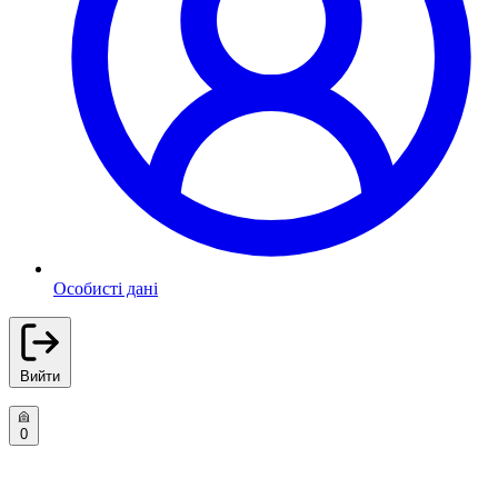
Особисті дані
Вийти
0