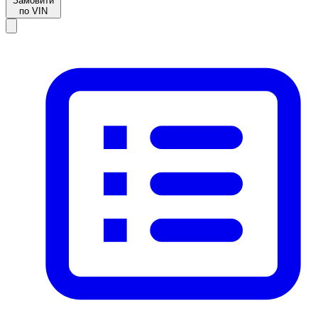
Замовити
по VIN