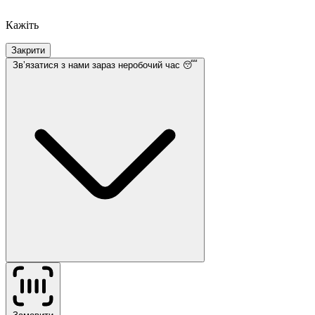
Кажіть
Закрити
Звʼязатися з нами
зараз неробочий час 😴