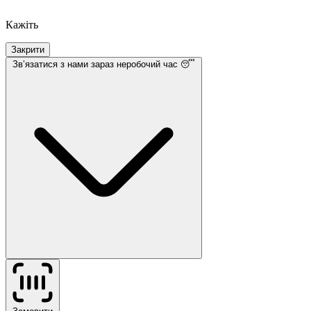
Кажіть
Закрити
Звʼязатися з нами
зараз неробочий час 😴