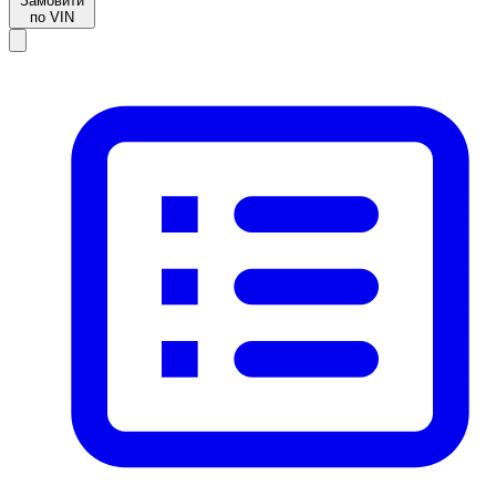
Замовити
по VIN