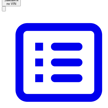
Замовити
по VIN