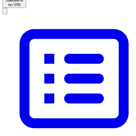
Замовити
по VIN