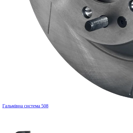
Гальмівна система
508