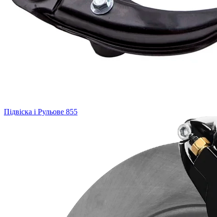
Підвіска і Рульове
855