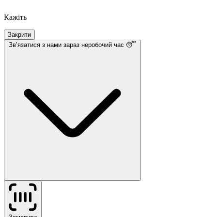
Кажіть
Закрити
Звʼязатися з нами
зараз неробочий час 😴