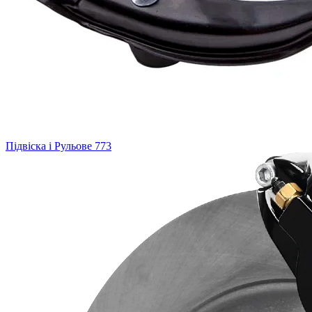
Підвіска і Рульове
773