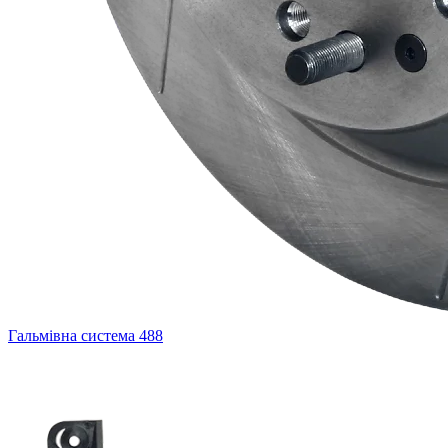
Гальмівна система
488