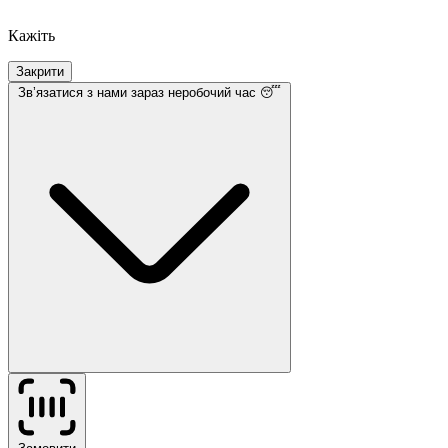
Кажіть
Закрити
Звʼязатися з нами
зараз неробочий час 😴