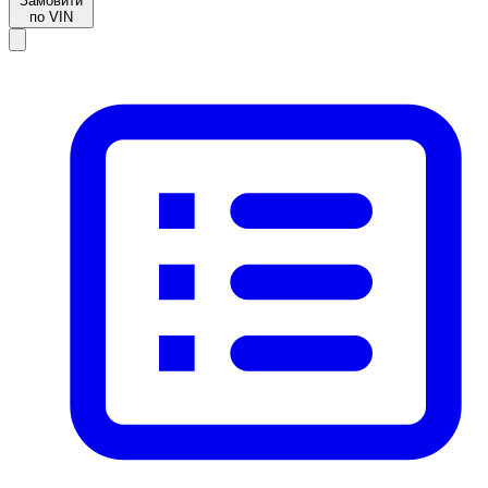
Замовити
по VIN