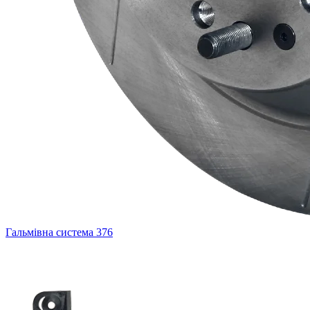
Гальмівна система
376