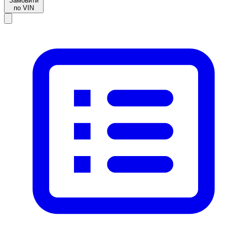
Замовити
по VIN