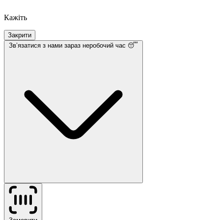
Кажіть
Закрити
Звʼязатися з нами
зараз неробочий час 😴