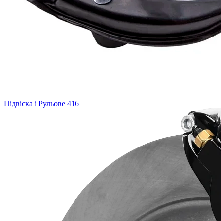
Підвіска і Рульове
416