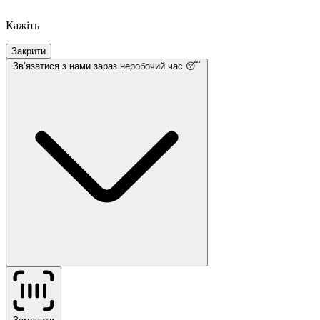
Кажіть
Закрити
Звʼязатися з нами
зараз неробочий час 😴