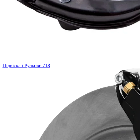
Підвіска і Рульове
718