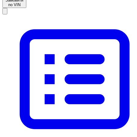
Замовити
по VIN