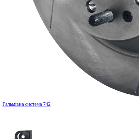
Гальмівна система
742