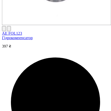
AE FOL123
Гідрокомпенсатор
397 ₴