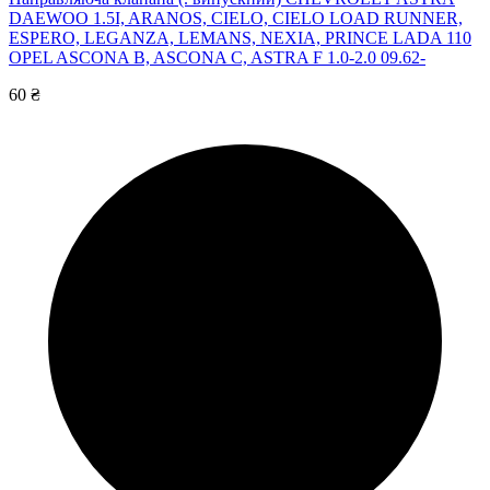
DAEWOO 1.5I, ARANOS, CIELO, CIELO LOAD RUNNER,
ESPERO, LEGANZA, LEMANS, NEXIA, PRINCE LADA 110
OPEL ASCONA B, ASCONA C, ASTRA F 1.0-2.0 09.62-
60 ₴