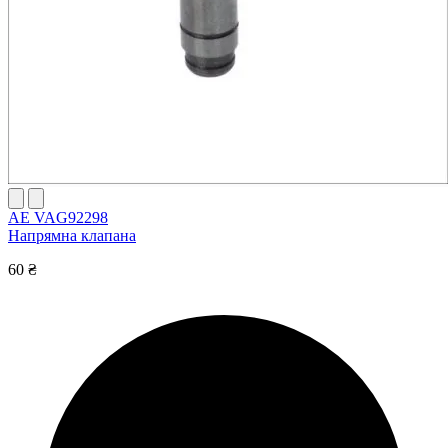
AE VAG92298
Напрямна клапана
60 ₴