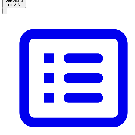
Замовити
по VIN