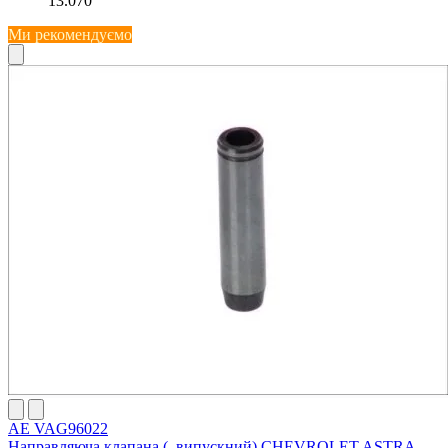
13.070
Ми рекомендуємо
AE VAG96022
Направляюча клапана (. випускний) CHEVROLET ASTRA