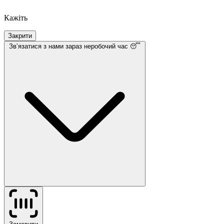
Кажіть
Закрити
Звʼязатися з нами
зараз неробочий час 😴