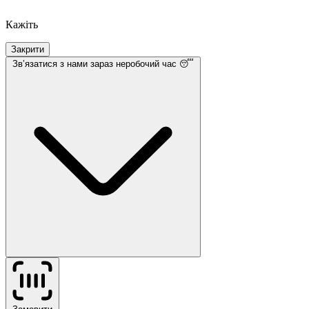
Кажіть
Закрити
Звʼязатися з нами
зараз неробочий час 😴