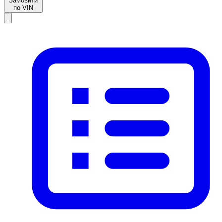
Замовити
по VIN