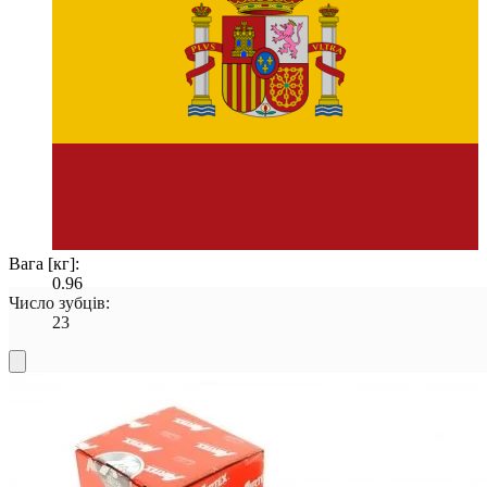
Вага [кг]:
0.96
Число зубців:
23