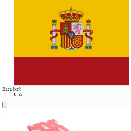
Вага [кг]:
0.55