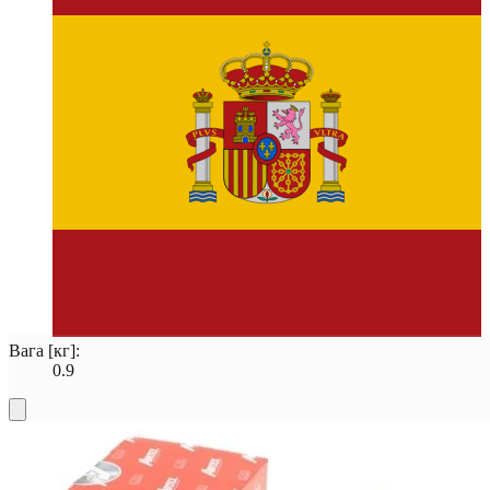
Вага [кг]:
0.9