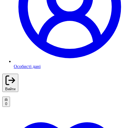
Особисті дані
Вийти
0