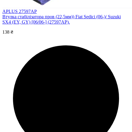
APLUS 27597AP
Втулка стабілізатора пров (22,5мм)) Fiat Sedici (06-)/ Suzuki
SX4 (EY, GY) [06/06-] (27597AP).
138 ₴