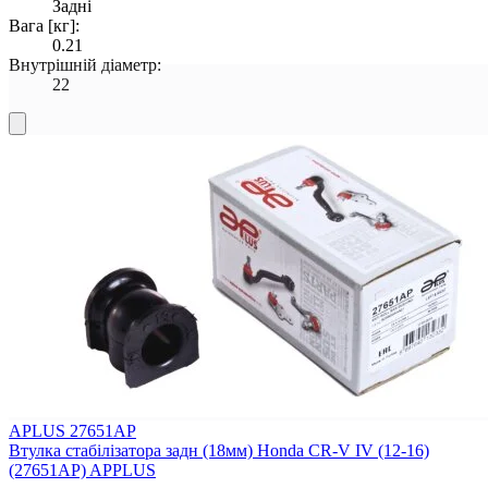
Задні
Вага [кг]:
0.21
Внутрішній діаметр:
22
APLUS 27651AP
Втулка стабілізатора задн (18мм) Honda CR-V IV (12-16)
(27651AP) APPLUS