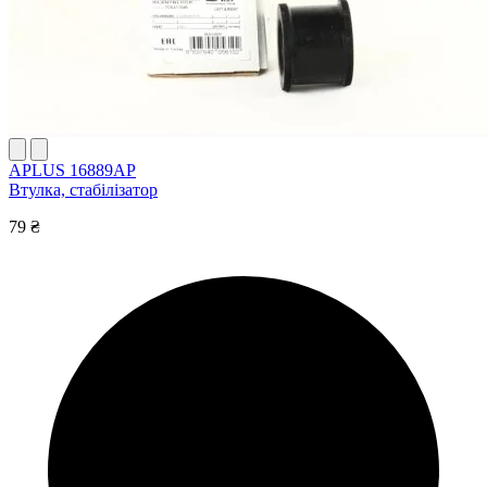
APLUS 16889AP
Втулка, стабілізатор
79 ₴