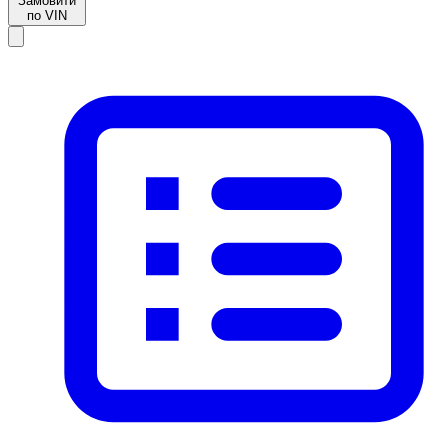
Замовити
по VIN