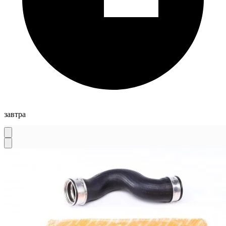
завтра