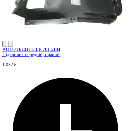
AUTOTECHTEILE 701 5184
Підкрилок передній, правий
1 032 ₴