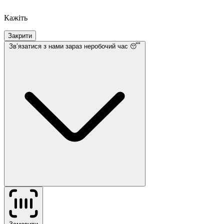
Кажіть
Закрити
Звʼязатися з нами
зараз неробочий час 😴