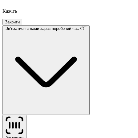
Кажіть
Закрити
Звʼязатися з нами
зараз неробочий час 😴