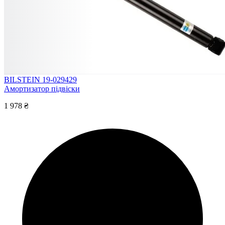
BILSTEIN 19-029429
Амортизатор підвіски
1 978 ₴