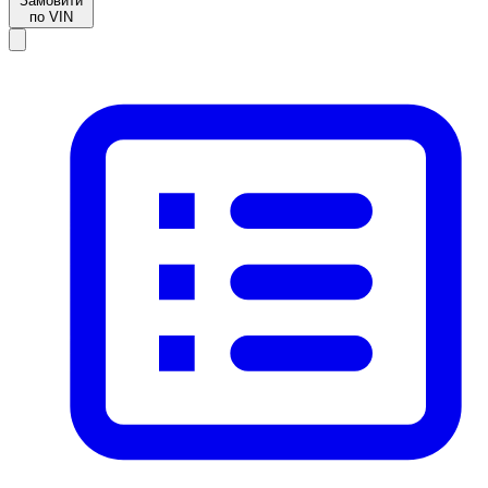
Замовити
по VIN