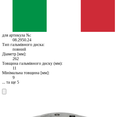
для артикула №:
08.2950.24
Тип гальмівного диска:
повний
Діаметр [мм]:
262
Товщина гальмівного диску (мм):
11
Мінімальна товщина [мм]:
9
... та ще 5