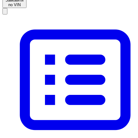
Замовити
по VIN