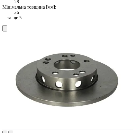
28
Мінімальна товщина [мм]:
26
... та ще 5