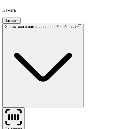
Кажіть
Закрити
Звʼязатися з нами
зараз неробочий час 😴