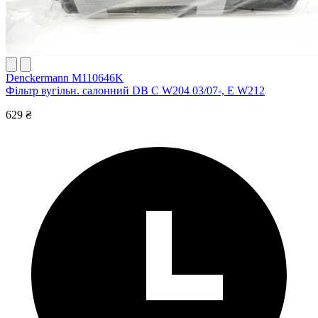
Denckermann M110646K
Фільтр вугільн. салонний DB C W204 03/07-, E W212
629 ₴