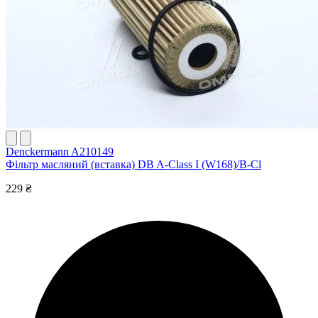
Denckermann A210149
Фільтр масляний (вставка) DB A-Class I (W168)/B-Cl
229 ₴