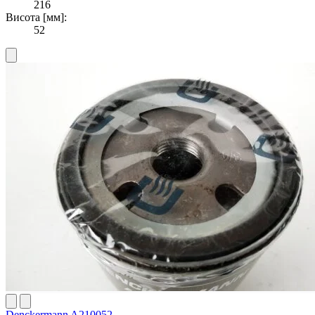
216
Висота [мм]:
52
Denckermann A210052