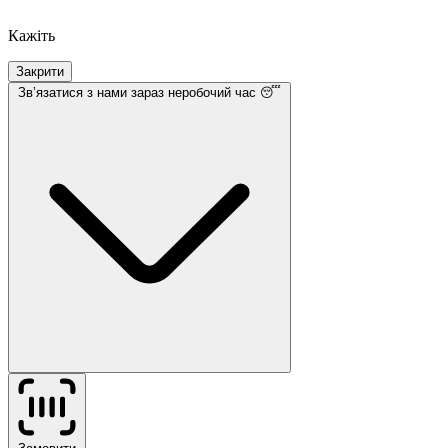
Кажіть
Закрити
Звʼязатися з нами
зараз неробочий час 😴