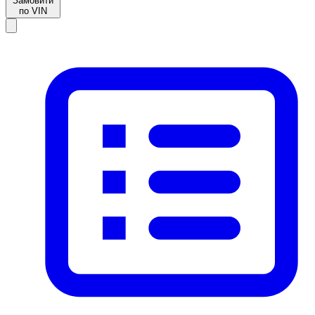
Замовити
по VIN