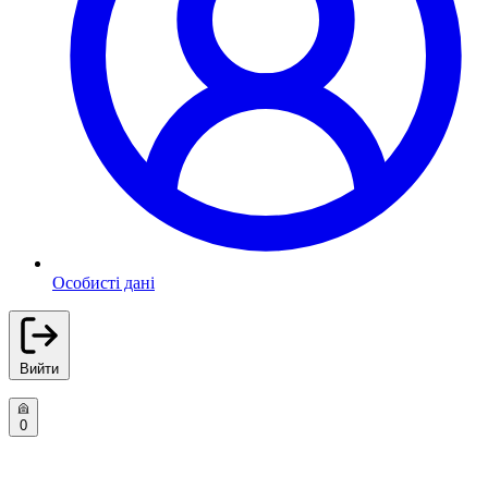
Особисті дані
Вийти
0