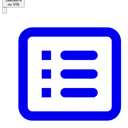
Замовити
по VIN