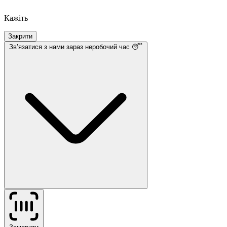
Кажіть
Закрити
Звʼязатися з нами
зараз неробочий час 😴