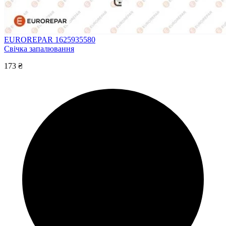
EUROREPAR 1625935580
Свічка запалювання
173 ₴