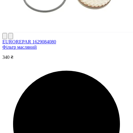
EUROREPAR 1629084080
Фільтр масляний
340 ₴