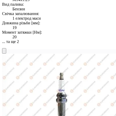
Вид палива:
Бензин
Свічка запалювання:
1 електрод маси
Довжина різьби [мм]:
19
Момент затяжки [Нм]:
20
... та ще 2