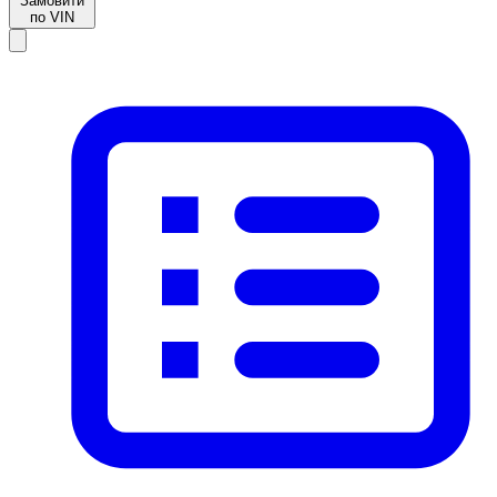
Замовити
по VIN