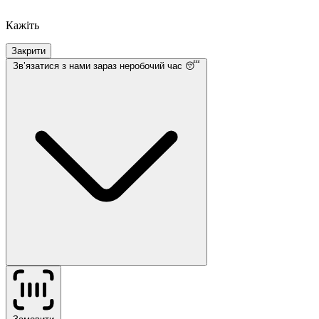
Кажіть
Закрити
Звʼязатися з нами
зараз неробочий час 😴