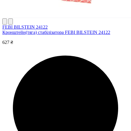
FEBI BILSTEIN 24122
Кронштейн(тяга) стабілізатора FEBI BILSTEIN 24122
627 ₴