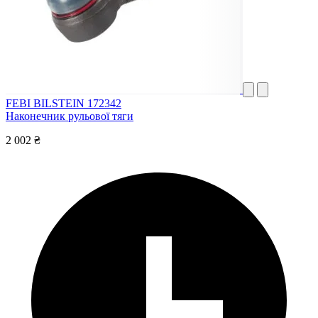
FEBI BILSTEIN 172342
Наконечник рульової тяги
2 002 ₴