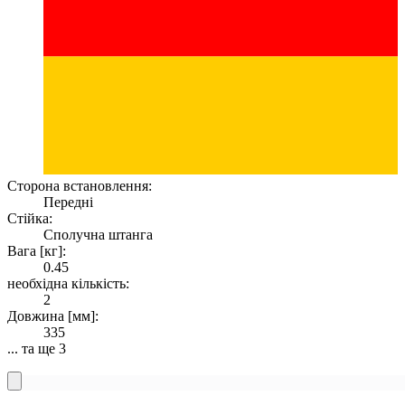
Сторона встановлення:
Передні
Стійка:
Сполучна штанга
Вага [кг]:
0.45
необхідна кількість:
2
Довжина [мм]:
335
... та ще 3