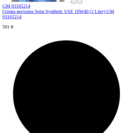
GM 93165214
Олива моторна Semi Synthetic SAE 10W40 (2 Liter) GM
93165214
591 ₴