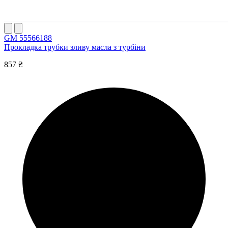
GM 55566188
Прокладка трубки зливу масла з турбіни
857 ₴