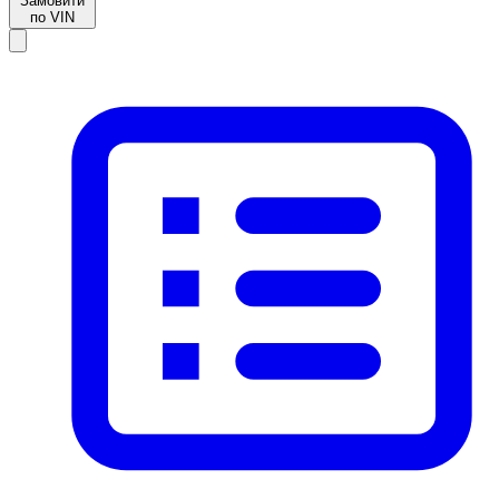
Замовити
по VIN