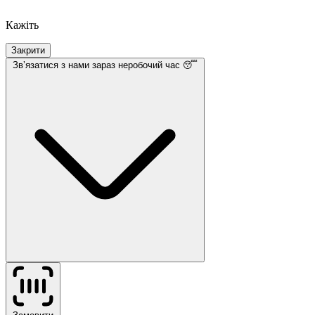
Кажіть
Закрити
Звʼязатися з нами
зараз неробочий час 😴