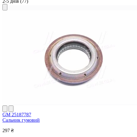
2-5 днів
(77)
GM 25187787
Сальник гумовий
297 ₴