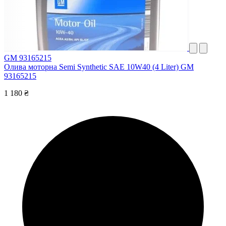
GM 93165215
Олива моторна Semi Synthetic SAE 10W40 (4 Liter) GM
93165215
1 180 ₴