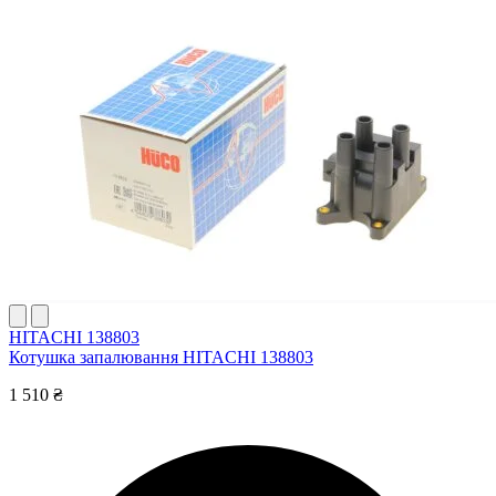
HITACHI 138803
Котушка запалювання HITACHI 138803
1 510 ₴