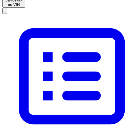
Замовити
по VIN