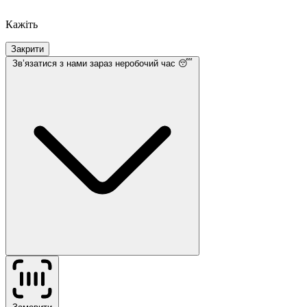
Кажіть
Закрити
Звʼязатися з нами
зараз неробочий час 😴