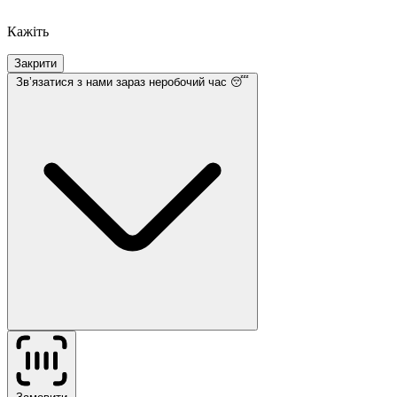
Кажіть
Закрити
Звʼязатися з нами
зараз неробочий час 😴