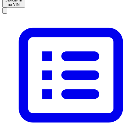
Замовити
по VIN