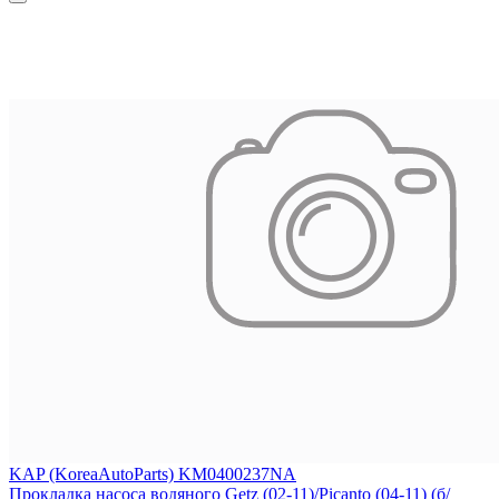
KAP (KoreaAutoParts) KM0400237NA
Прокладка насоса водяного Getz (02-11)/Picanto (04-11) (б/