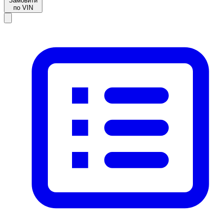
Замовити
по VIN