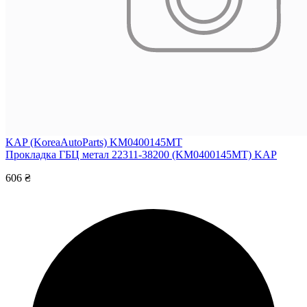
KAP (KoreaAutoParts) KM0400145MT
Прокладка ГБЦ метал 22311-38200 (KM0400145MT) KAP
606 ₴