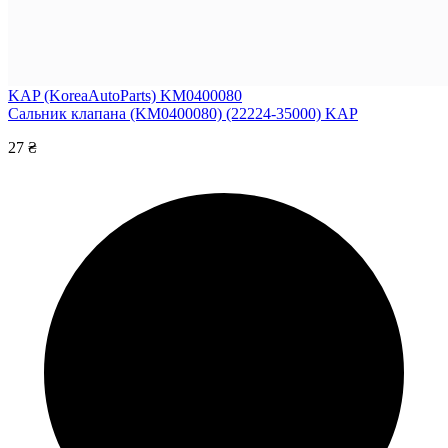
KAP (KoreaAutoParts) KM0400080
Сальник клапана (KM0400080) (22224-35000) KAP
27 ₴