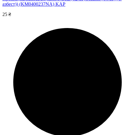
азбест)) (KM0400237NA) KAP
25 ₴