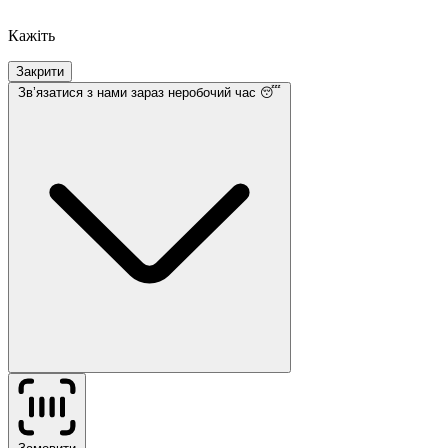
Кажіть
Закрити
Звʼязатися з нами
зараз неробочий час 😴