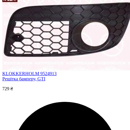
KLOKKERHOLM 9524913
Решітка бамперу, GTI
729 ₴