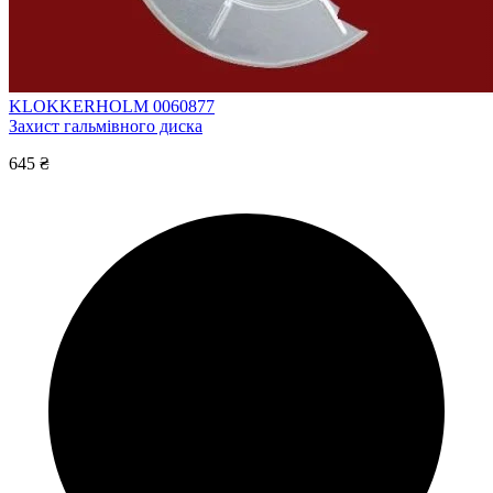
KLOKKERHOLM 0060877
Захист гальмівного диска
645 ₴