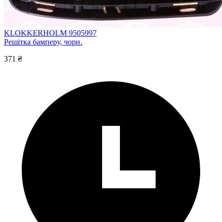
KLOKKERHOLM 9505997
Решітка бамперу, чорн.
371 ₴