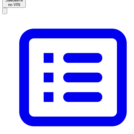
Замовити
по VIN