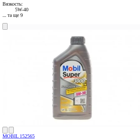
Вязкость:
5W-40
... та ще 9
MOBIL 152565