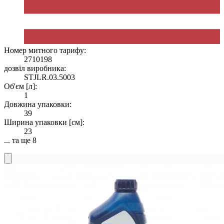
Номер митного тарифу:
2710198
дозвіл виробника:
STJLR.03.5003
Об'єм [л]:
1
Довжина упаковки:
39
Ширина упаковки [см]:
23
... та ще 8