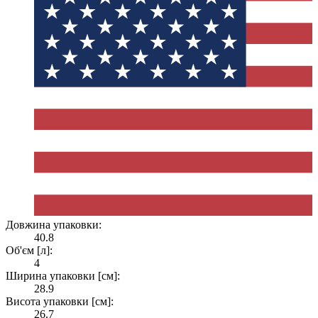
Довжина упаковки:
40.8
Об'єм [л]:
4
Ширина упаковки [см]:
28.9
Висота упаковки [см]:
26.7