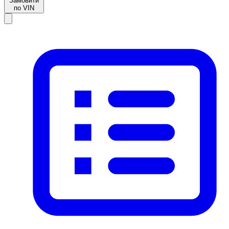
Замовити
по VIN