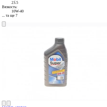
23.5
Вязкость:
10W-40
... та ще 7