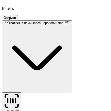
Кажіть
Закрити
Звʼязатися з нами
зараз неробочий час 😴