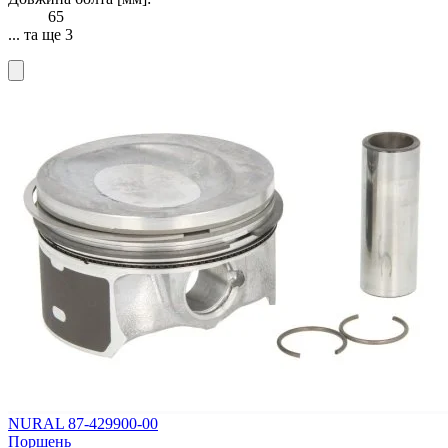
65
... та ще 3
NURAL 87-429900-00
Поршень