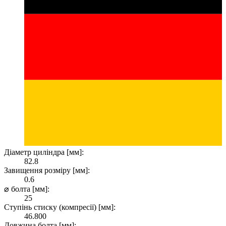
Діаметр циліндра [мм]:
82.8
Завищення розміру [мм]:
0.6
⌀ болта [мм]:
25
Ступінь стиску (компресії) [мм]:
46.800
Довжина болта [мм]: