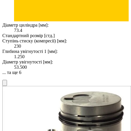
Діаметр циліндра [мм]:
73.4
Стандартний розмір [стд.]
Ступінь стиску (компресії) [мм]:
230
Глибина увігнутості 1 [мм]:
1.250
Діаметр увігнутості [мм]:
53.500
... та ще 6