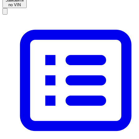
Замовити
по VIN