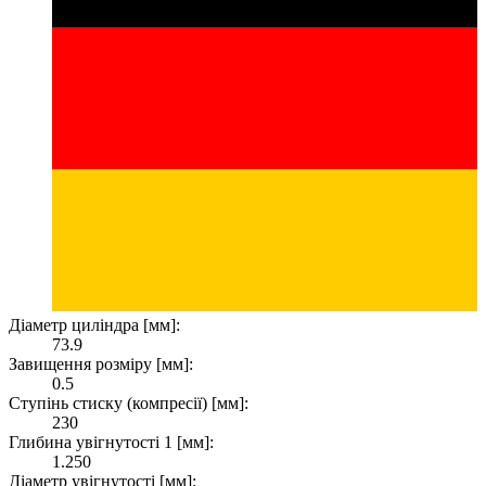
Діаметр циліндра [мм]:
73.9
Завищення розміру [мм]:
0.5
Ступінь стиску (компресії) [мм]:
230
Глибина увігнутості 1 [мм]:
1.250
Діаметр увігнутості [мм]: