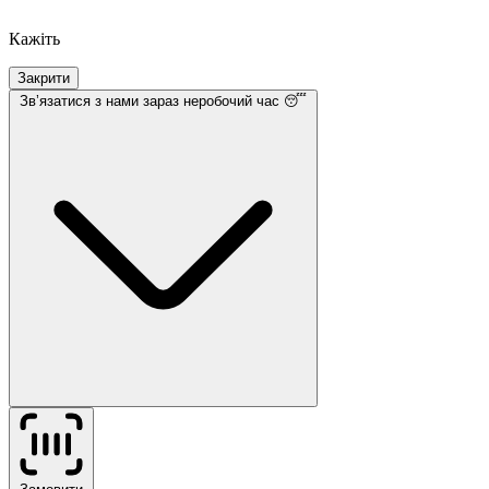
Кажіть
Закрити
Звʼязатися з нами
зараз неробочий час 😴