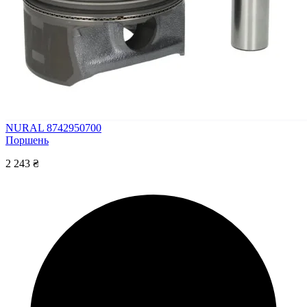
NURAL 8742950700
Поршень
2 243 ₴