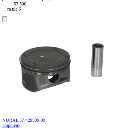
53.500
... та ще 6
NURAL 87-429500-00
Поршень