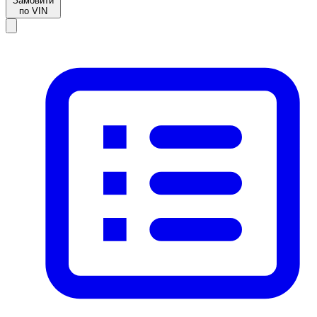
Замовити
по VIN