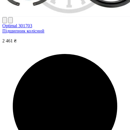
Optimal 301703
Підшипник колісний
2 461 ₴