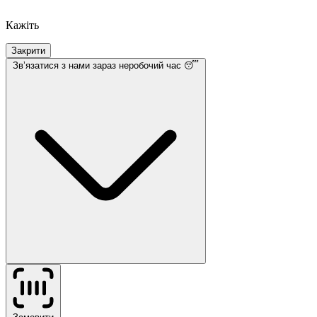
Кажіть
Закрити
Звʼязатися з нами
зараз неробочий час 😴