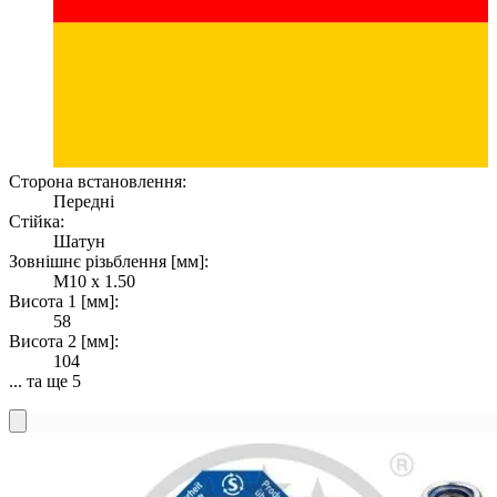
Сторона встановлення:
Передні
Стійка:
Шатун
Зовнішнє різьблення [мм]:
M10 x 1.50
Висота 1 [мм]:
58
Висота 2 [мм]:
104
... та ще 5