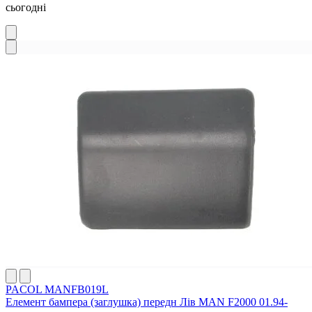
сьогодні
PACOL MANFB019L
Елемент бампера (заглушка) передн Лів MAN F2000 01.94-