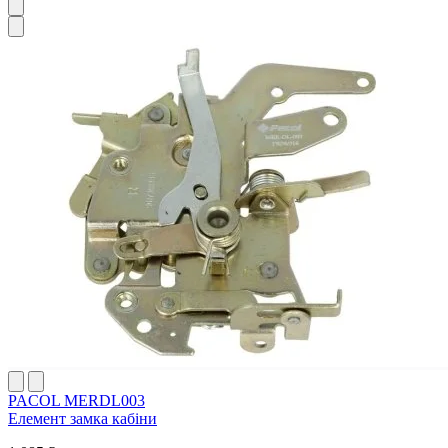
PACOL MERDL003
Елемент замка кабіни