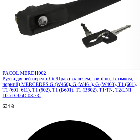
PACOL MERDH002
Ручка дверей передн Лів/Прав (з ключем, зовнішн, із замком,
чорний) MERCEDES G (W460), G (W461), G (W463), T1 (601),
T1 (601, 611), T1 (602), T1 (B601), T1 (B602), T1/TN, T2/LN1
10.5D-9.6D 08.73-
634 ₴