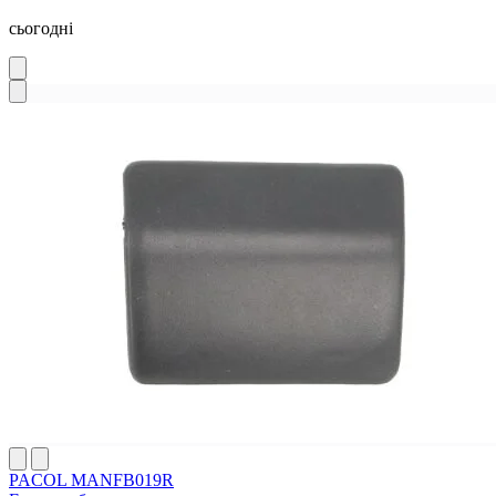
сьогодні
PACOL MANFB019R