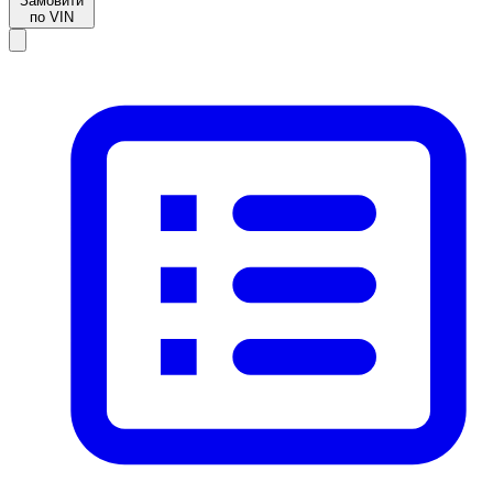
Замовити
по VIN