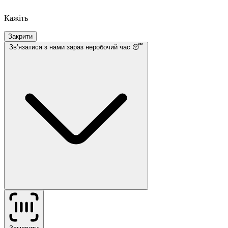
Кажіть
Закрити
Звʼязатися з нами
зараз неробочий час 😴