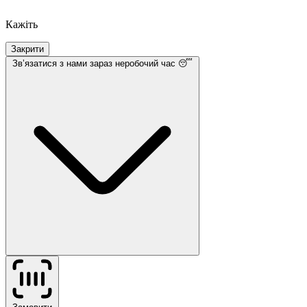
Кажіть
Закрити
Звʼязатися з нами
зараз неробочий час 😴