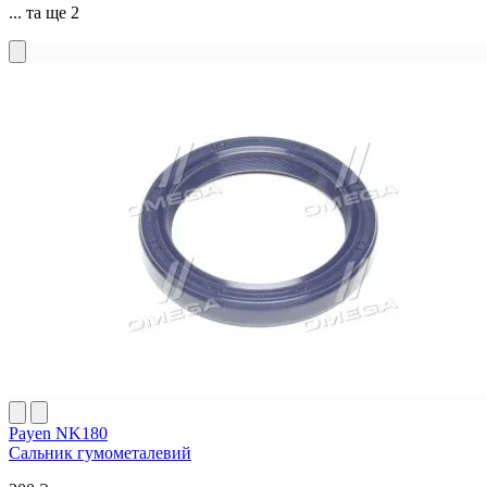
... та ще 2
Payen NK180
Сальник гумометалевий