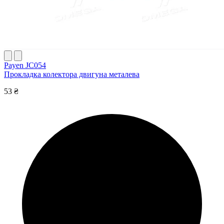
Payen JC054
Прокладка колектора двигуна металева
53 ₴