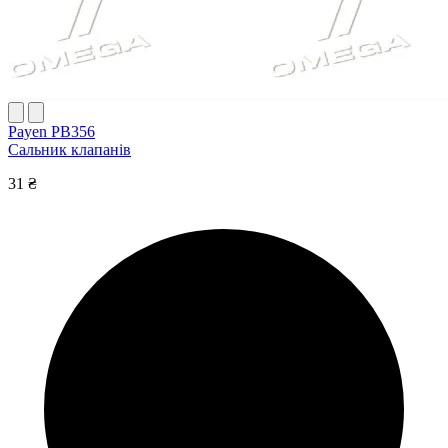
Payen PB356
Сальник клапанів
31 ₴