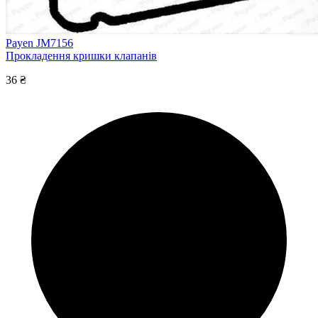
Payen JM7156
Прокладення кришки клапанів
36 ₴