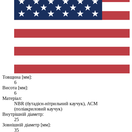
Товщина [мм]:
6
Висота [мм]:
6
Матеріал:
NBR (бутадієн-нітрильний каучук), АСМ
(поліакриловий каучук)
Внутрішній діаметр:
25
Зовнішній діаметр [мм]:
35