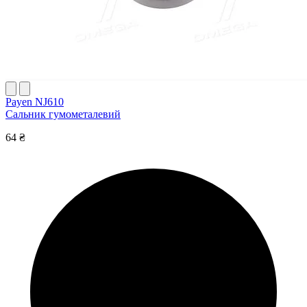
Payen NJ610
Сальник гумометалевий
64 ₴