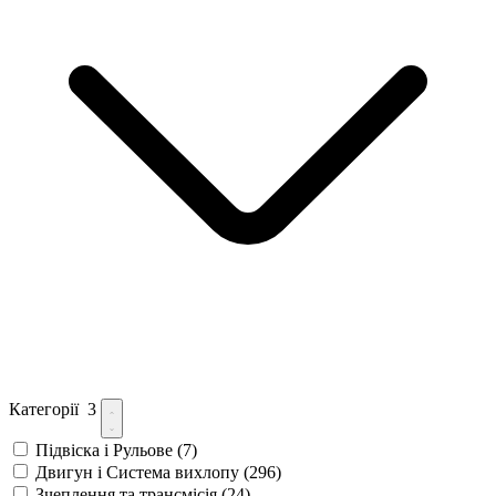
Категорії
3
Підвіска і Рульове
(7)
Двигун і Система вихлопу
(296)
Зчеплення та трансмісія
(24)