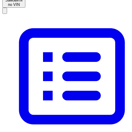
Замовити
по VIN