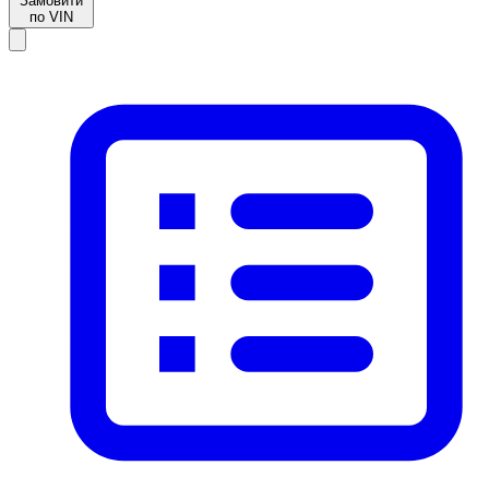
Замовити
по VIN