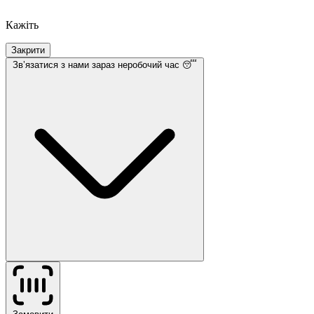
Кажіть
Закрити
Звʼязатися з нами
зараз неробочий час 😴