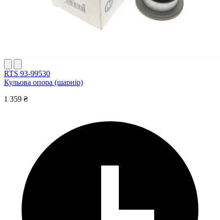
RTS 93-99530
Кульова опора (шарнір)
1 359 ₴