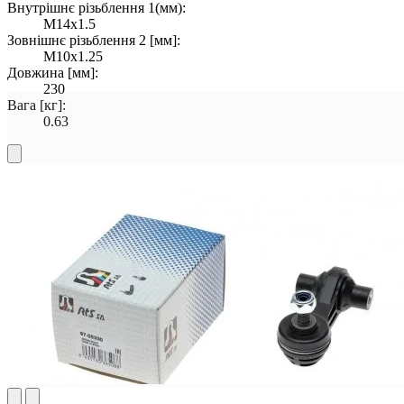
Внутрішнє різьблення 1(мм):
M14x1.5
Зовнішнє різьблення 2 [мм]:
M10x1.25
Довжина [мм]:
230
Вага [кг]:
0.63