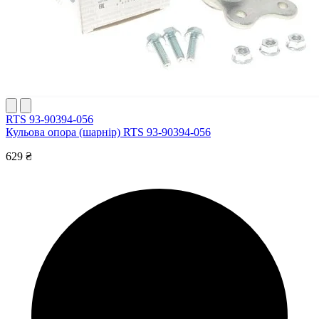
RTS 93-90394-056
Кульова опора (шарнір) RTS 93-90394-056
629 ₴