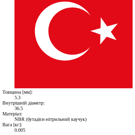
Товщина [мм]:
5.3
Внутрішній діаметр:
36.5
Матеріал:
NBR (бутадієн-нітрильний каучук)
Вага [кг]:
0.005