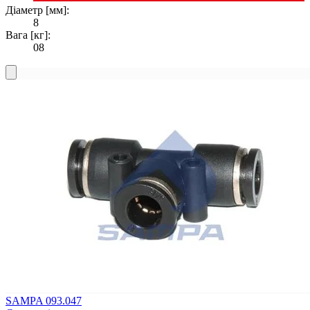
Діаметр [мм]:
8
Вага [кг]:
08
SAMPA 093.047