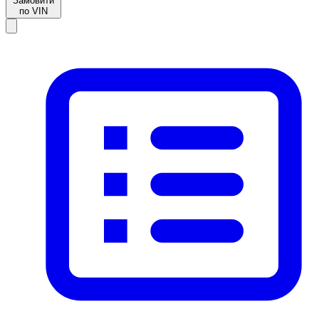
Замовити
по VIN