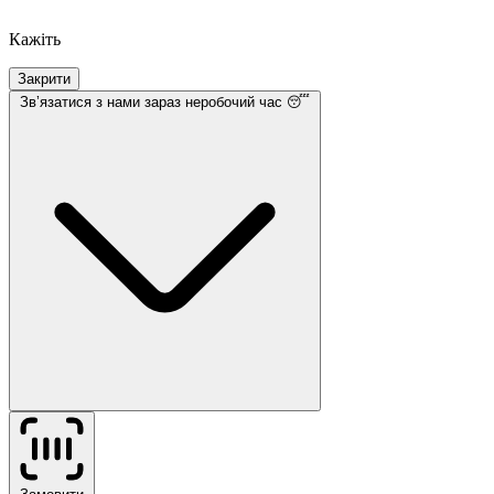
Кажіть
Закрити
Звʼязатися з нами
зараз неробочий час 😴