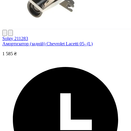
Solgy 211283
Амортизатор (задній) Chevrolet Lacetti 05- (L)
1 585 ₴