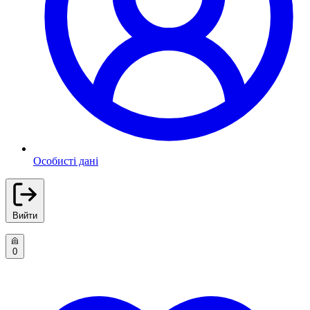
Особисті дані
Вийти
0