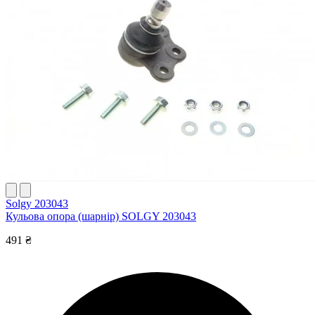
Solgy 203043
Кульова опора (шарнір) SOLGY 203043
491 ₴