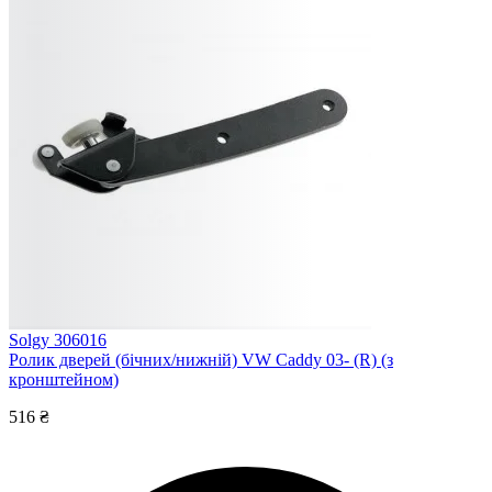
Solgy 306016
Ролик дверей (бічних/нижній) VW Caddy 03- (R) (з
кронштейном)
516 ₴