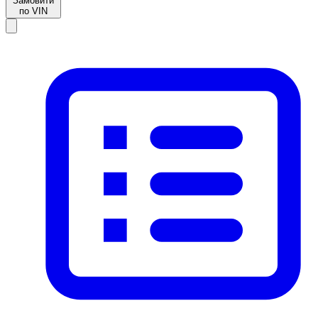
Замовити
по VIN