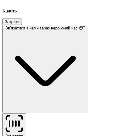
Кажіть
Закрити
Звʼязатися з нами
зараз неробочий час 😴