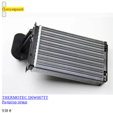
Популярний
THERMOTEC D6W007TT
Радіатор пічки
938 ₴