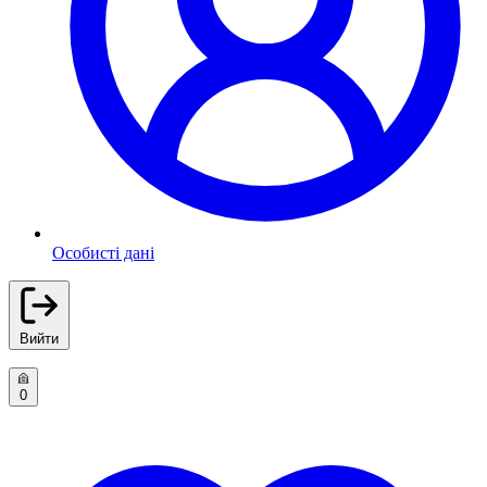
Особисті дані
Вийти
0