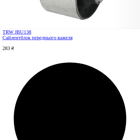
TRW JBU138
Сайлентблок переднього важеля
283 ₴