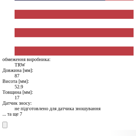
обмеження виробника:
TRW
Довжина [мм]:
87
Висота [мм]:
52.9
Товщина [мм]:
17
Датчик зносу:
не підготовлено для датчика зношування
... та ще 7