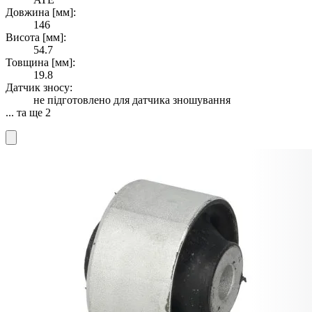
Довжина [мм]:
146
Висота [мм]:
54.7
Товщина [мм]:
19.8
Датчик зносу:
не підготовлено для датчика зношування
... та ще 2