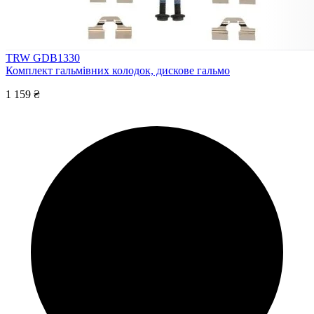
TRW GDB1330
Комплект гальмівних колодок, дискове гальмо
1 159 ₴