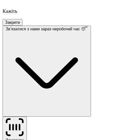
Кажіть
Закрити
Звʼязатися з нами
зараз неробочий час 😴