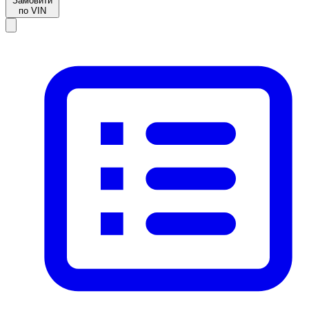
Замовити
по VIN