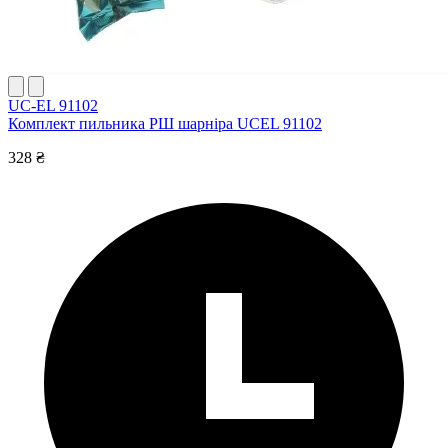
UC-EL 91102
Комплект пильника РШ шарніра UCEL 91102
328 ₴