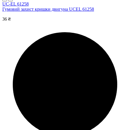
UC-EL 61258
Гумовий захист кришки двигуна UCEL 61258
36 ₴