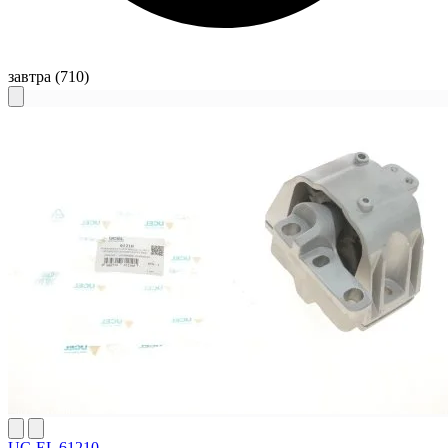
завтра
(710)
UC-EL 61210