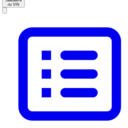
Замовити
по VIN