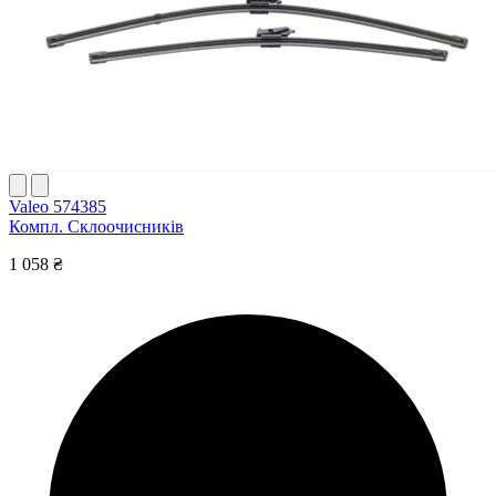
Valeo 574385
Компл. Склоочисників
1 058 ₴