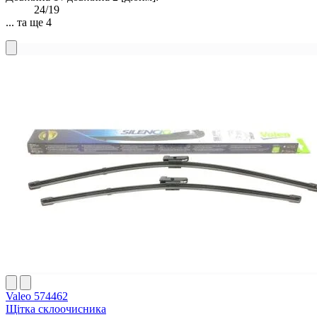
24/19
... та ще 4
Valeo 574462
Щітка склоочисника