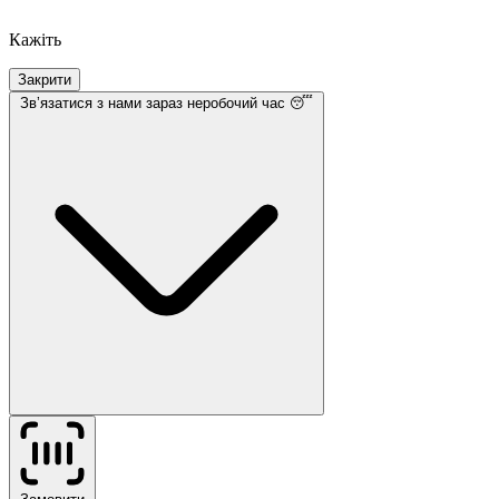
Кажіть
Закрити
Звʼязатися з нами
зараз неробочий час 😴