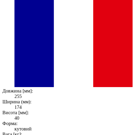
Довжина [мм]:
255
Ширина (мм):
174
Висота [мм]:
40
Форма:
кутовий
Вага [кг]: