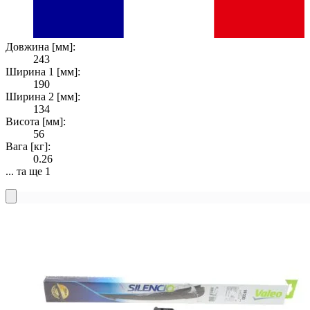
Довжина [мм]:
243
Ширина 1 [мм]:
190
Ширина 2 [мм]:
134
Висота [мм]:
56
Вага [кг]:
0.26
... та ще 1