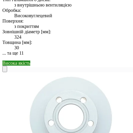
з внутрішньою вентиляцією
Обробка:
Високовуглецевий
Поверхня:
з покриттям
Зовнішній діаметр [мм]:
324
Товщина [мм]:
30
... та ще 11
Висока якість