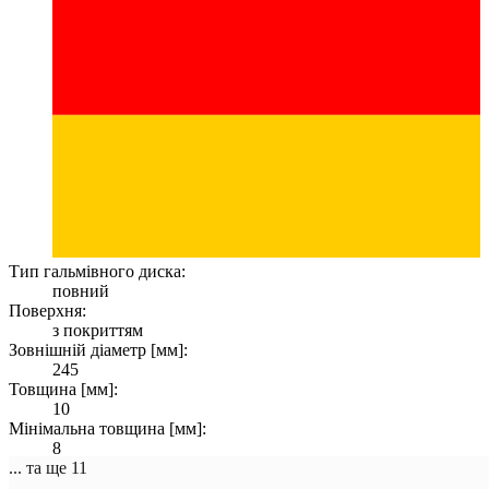
Тип гальмівного диска:
повний
Поверхня:
з покриттям
Зовнішній діаметр [мм]:
245
Товщина [мм]:
10
Мінімальна товщина [мм]:
8
... та ще 11