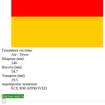
Гальмівна система:
Ate - Teves
Ширина (мм):
146
Висота [мм]:
54.7
Товщина [мм]:
19.5
перевірочне значення:
ECE R90 APPROVED
Висока якість