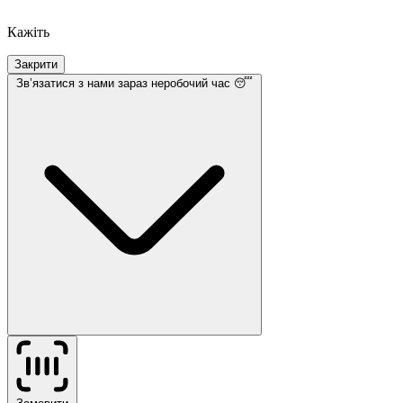
Кажіть
Закрити
Звʼязатися з нами
зараз неробочий час 😴