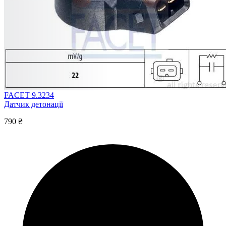
FACET 9.3234
Датчик детонації
790 ₴