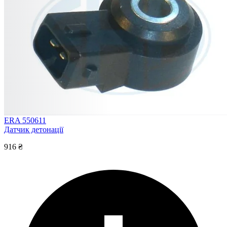
ERA 550611
Датчик детонації
916 ₴