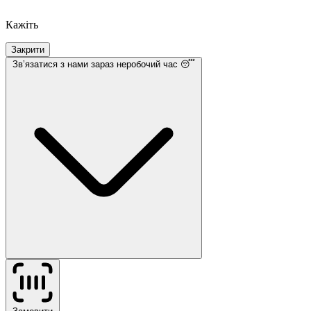
Кажіть
Закрити
Звʼязатися з нами
зараз неробочий час 😴