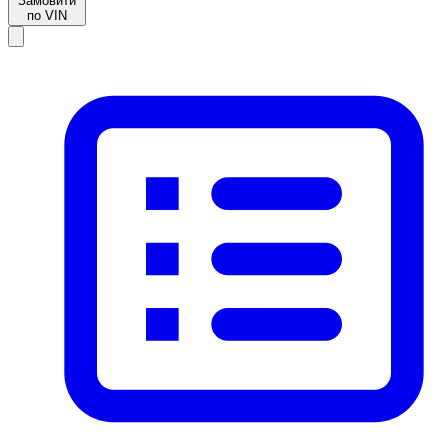
Замовити
по VIN