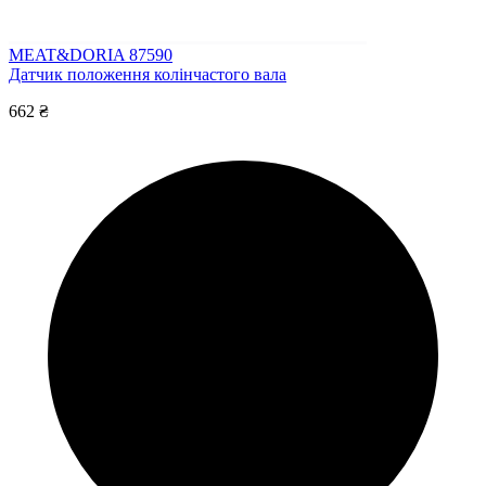
MEAT&DORIA 87590
Датчик положення колінчастого вала
662 ₴