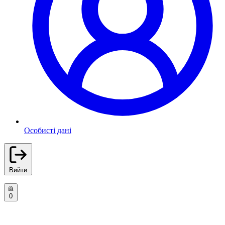
Особисті дані
Вийти
0