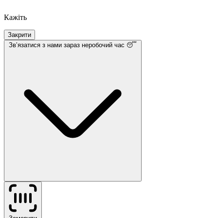
Кажіть
Закрити
Звʼязатися з нами
зараз неробочий час 😴