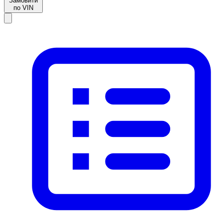
Замовити
по VIN