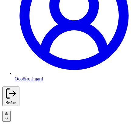
Особисті дані
Вийти
0