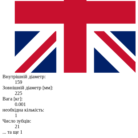
Внутрішній діаметр:
159
Зовнішній діаметр [мм]:
225
Вага [кг]:
0.001
необхідна кількість:
1
Число зубців:
21
... та ще 1