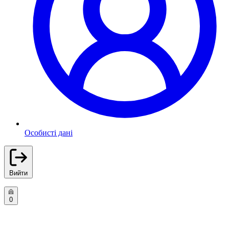
Особисті дані
Вийти
0