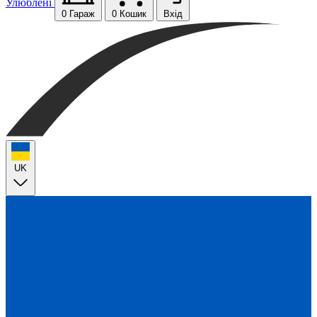
Улюблені
0
Гараж
0
Кошик
Вхід
UK