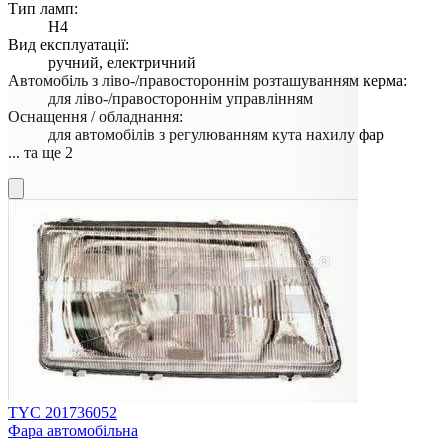
Тип ламп:
H4
Вид експлуатації:
ручний, електричний
Автомобіль з ліво-/правостороннім розташуванням керма:
для ліво-/правостороннім управлінням
Оснащення / обладнання:
для автомобілів з регулюванням кута нахилу фар
... та ще 2
TYC 201736052
Фара автомобільна