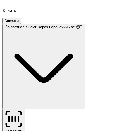
Кажіть
Закрити
Звʼязатися з нами
зараз неробочий час 😴