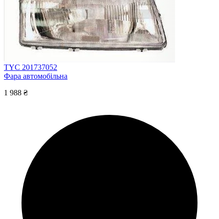
TYC 201737052
Фара автомобільна
1 988 ₴