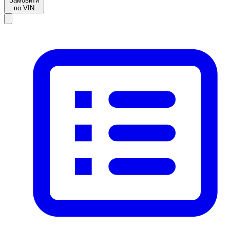
Замовити
по VIN