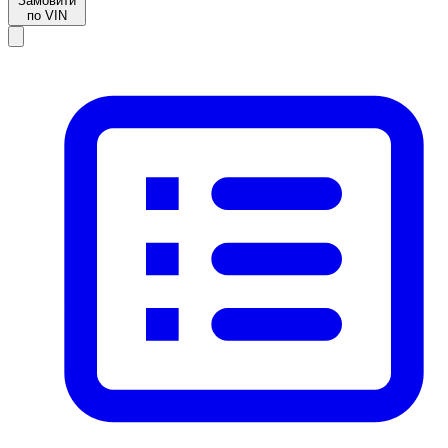
Замовити
по VIN