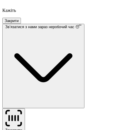
Кажіть
Закрити
Звʼязатися з нами
зараз неробочий час 😴