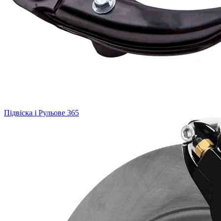
Підвіска і Рульове
365