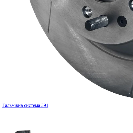
Гальмівна система
391