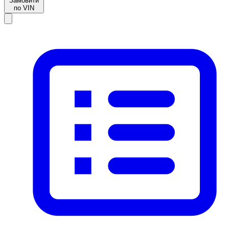
Замовити
по VIN