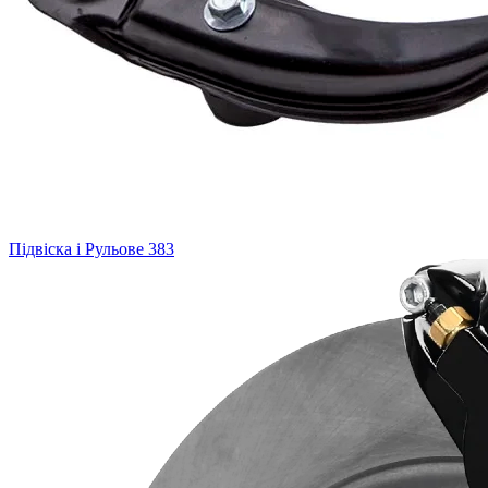
Підвіска і Рульове
383