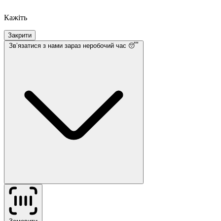
Кажіть
Закрити
Звʼязатися з нами
зараз неробочий час 😴