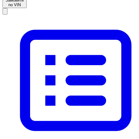
Замовити
по VIN