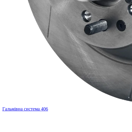
Гальмівна система
406