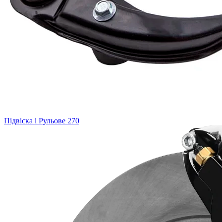
Підвіска і Рульове
270