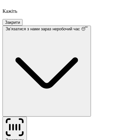
Кажіть
Закрити
Звʼязатися з нами
зараз неробочий час 😴