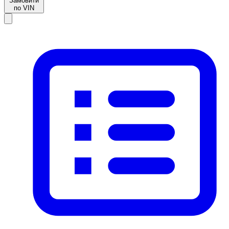
Замовити
по VIN