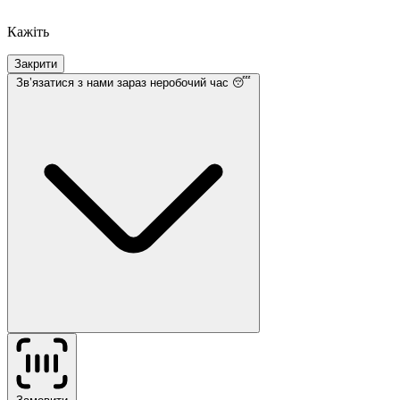
Кажіть
Закрити
Звʼязатися з нами
зараз неробочий час 😴