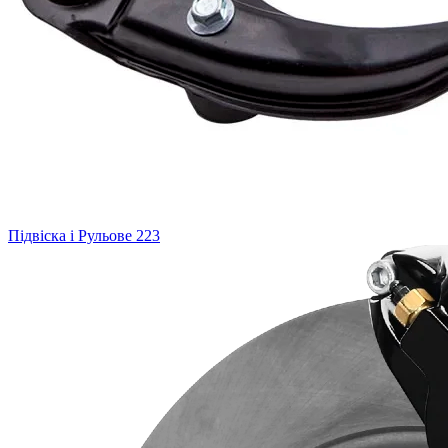
Підвіска і Рульове
223