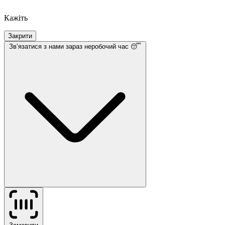
Кажіть
Закрити
Звʼязатися з нами
зараз неробочий час 😴