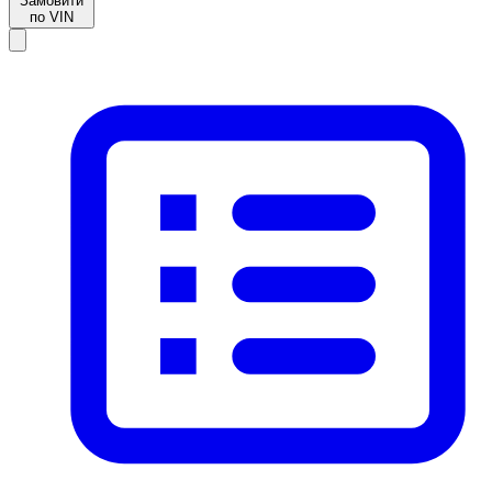
Замовити
по VIN