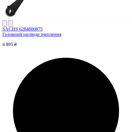
SACHS 6284600875
Головний циліндр зчеплення
4 895 ₴