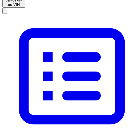
Замовити
по VIN