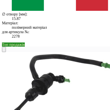
∅ отвору [мм]:
15.87
Матеріал:
полімерний матеріал
для артикула №:
2278
Топ продажів