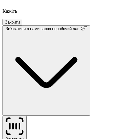
Кажіть
Закрити
Звʼязатися з нами
зараз неробочий час 😴