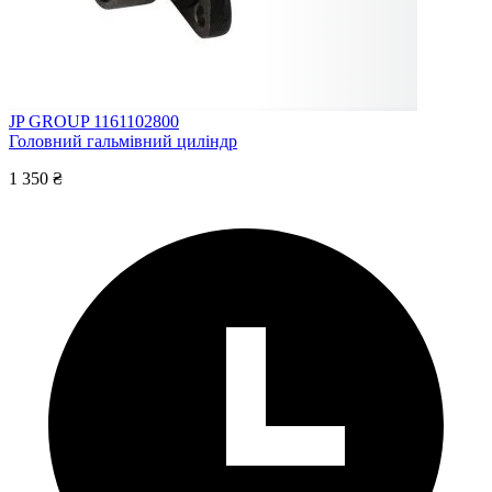
JP GROUP 1161102800
Головний гальмівний циліндр
1 350 ₴