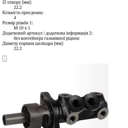
∅ отвору [мм]:
22.2
Кількість приєднань:
4
Розмір різьби 1:
M 10 x 1
Додатковий артикул / додаткова інформація 2:
без контейнера гальмівної рідини
Діаметр поршня циліндра [мм]:
22.2