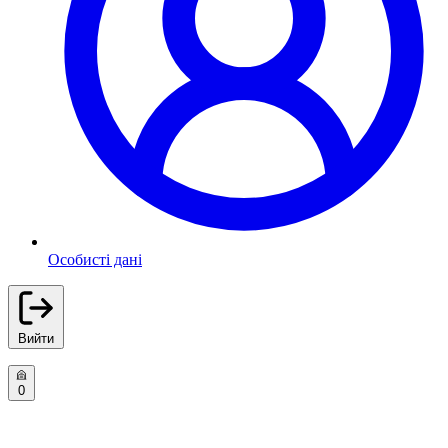
Особисті дані
Вийти
0