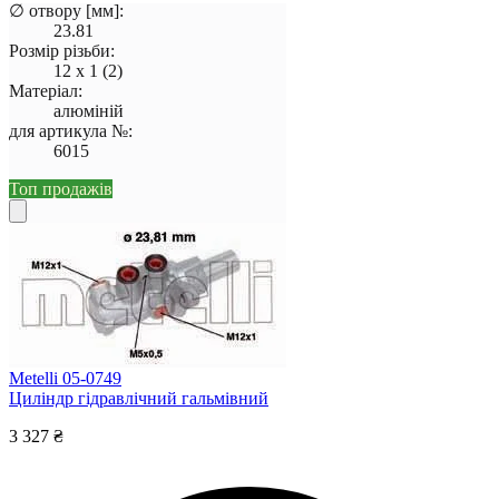
∅ отвору [мм]:
23.81
Розмір різьби:
12 x 1 (2)
Матеріал:
алюміній
для артикула №:
6015
Топ продажів
Metelli 05-0749
Циліндр гідравлічний гальмівний
3 327 ₴