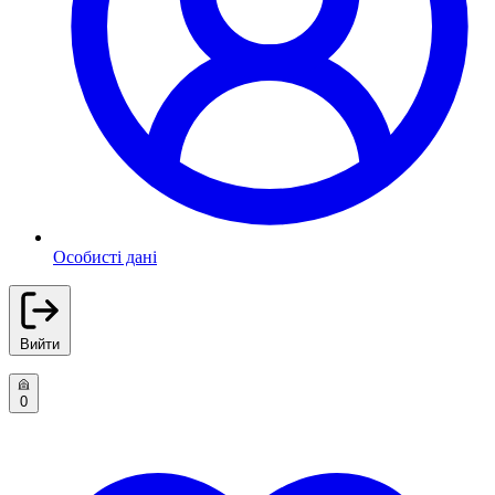
Особисті дані
Вийти
0